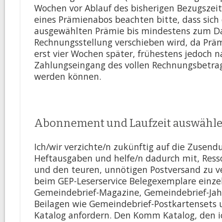
Wochen vor Ablauf des bisherigen Bezugszeit
eines Prämienabos beachten bitte, dass sich
ausgewählten Prämie bis mindestens zum D
Rechnungsstellung verschieben wird, da Präm
erst vier Wochen später, frühestens jedoch n
Zahlungseingang des vollen Rechnungsbetra
werden können.
Abonnement und Laufzeit auswähl
Ich/wir verzichte/n zukünftig auf die Zusen
Produkt Hefteinstellen zu "Gemeindebrief-PRO"
Heftausgaben und helfe/n dadurch mit, Ress
und den teuren, unnötigen Postversand zu v
beim GEP-Leserservice Belegexemplare einze
Gemeindebrief-Magazine, Gemeindebrief-Jah
Beilagen wie Gemeindebrief-Postkartensets
Katalog anfordern. Den Komm Katalog, den i