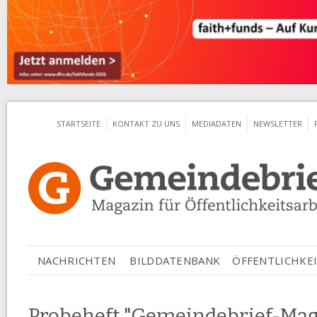
Jum
STARTSEITE
KONTAKT ZU UNS
MEDIADATEN
NEWSLETTER
ÖFFENTLICHKEI
NACHRICHTEN
BILDDATENBANK
Probeheft "Gemeindebrief-Mag