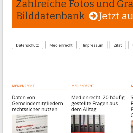
Zahlreiche Fotos und Gra
Bilddatenbank
Jetzt a
Datenschutz
Medienrecht
Impressum
Zitat
MEDIENRECHT
MEDIENRECHT
M
Daten von
Medienrecht: 20 häufig
S
Gemeindemitgliedern
gestellte Fragen aus
R
rechtssicher nutzen
dem Alltag
C